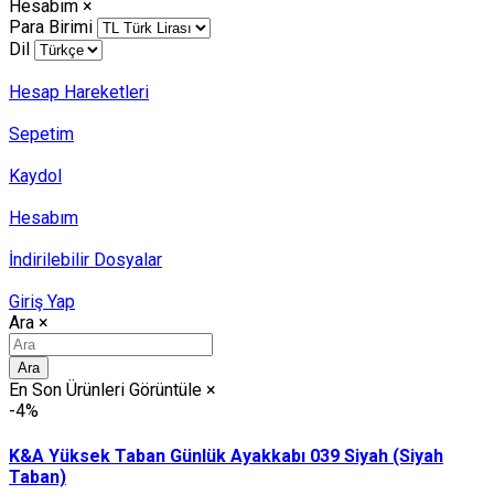
Hesabım
×
Para Birimi
Dil
Hesap Hareketleri
Sepetim
Kaydol
Hesabım
İndirilebilir Dosyalar
Giriş Yap
Ara
×
Ara
En Son Ürünleri Görüntüle
×
-4%
K&A Yüksek Taban Günlük Ayakkabı 039 Siyah (Siyah
Taban)