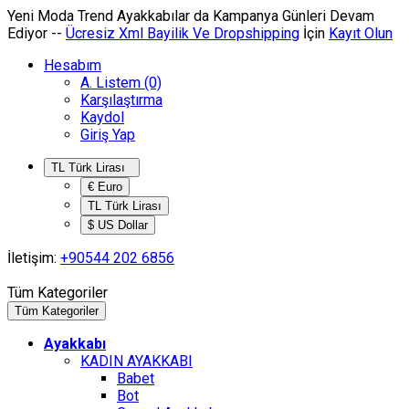
Yeni Moda Trend Ayakkabılar da
Kampanya
Günleri Devam
Ediyor --
Ücresiz Xml Bayilik Ve Dropshipping
İçin
Kayıt Olun
Hesabım
A. Listem (0)
Karşılaştırma
Kaydol
Giriş Yap
TL Türk Lirası
€ Euro
TL Türk Lirası
$ US Dollar
İletişim:
+90544 202 6856
Tüm Kategoriler
Tüm Kategoriler
Ayakkabı
KADIN AYAKKABI
Babet
Bot