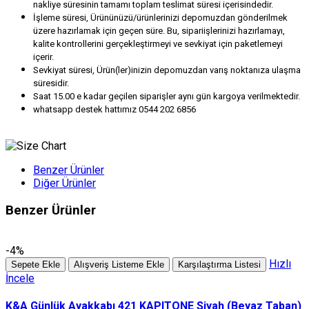
nakliye süresinin tamamı toplam teslimat süresi içerisindedir.
İşleme süresi, Ürününüzü/ürünlerinizi depomuzdan gönderilmek
üzere hazırlamak için geçen süre. Bu, sipariişlerinizi hazırlamayı,
kalite kontrollerini gerçekleştirmeyi ve sevkiyat için paketlemeyi
içerir.
Sevkiyat süresi, Ürün(ler)inizin depomuzdan varış noktanıza ulaşma
süresidir.
Saat 15.00 e kadar geçilen siparişler aynı gün kargoya verilmektedir.
whatsapp destek hattımız 0544 202 6856
Benzer Ürünler
Diğer Ürünler
Benzer Ürünler
-4%
Hızlı
Sepete Ekle
Alışveriş Listeme Ekle
Karşılaştırma Listesi
İncele
K&A Günlük Ayakkabı 421 KAPITONE Siyah (Beyaz Taban)