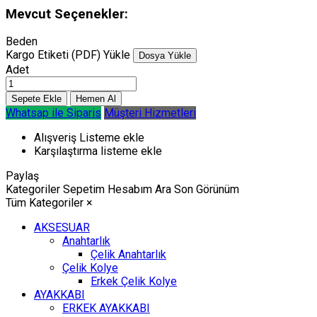
Mevcut Seçenekler:
Beden
Kargo Etiketi (PDF) Yükle
Dosya Yükle
Adet
Whatsap ile Siparis
Müşteri Hizmetleri
Alışveriş Listeme ekle
Karşılaştırma listeme ekle
Paylaş
Kategoriler
Sepetim
Hesabım
Ara
Son Görünüm
Tüm Kategoriler
×
AKSESUAR
Anahtarlık
Çelik Anahtarlık
Çelik Kolye
Erkek Çelik Kolye
AYAKKABI
ERKEK AYAKKABI