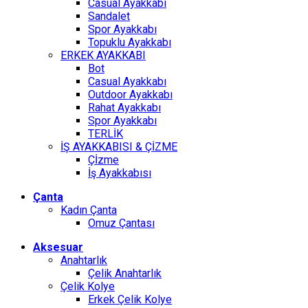
Casual Ayakkabı
Sandalet
Spor Ayakkabı
Topuklu Ayakkabı
ERKEK AYAKKABI
Bot
Casual Ayakkabı
Outdoor Ayakkabı
Rahat Ayakkabı
Spor Ayakkabı
TERLİK
İŞ AYAKKABISI & ÇİZME
Çİzme
İş Ayakkabısı
Çanta
Kadın Çanta
Omuz Çantası
Aksesuar
Anahtarlık
Çelik Anahtarlık
Çelik Kolye
Erkek Çelik Kolye