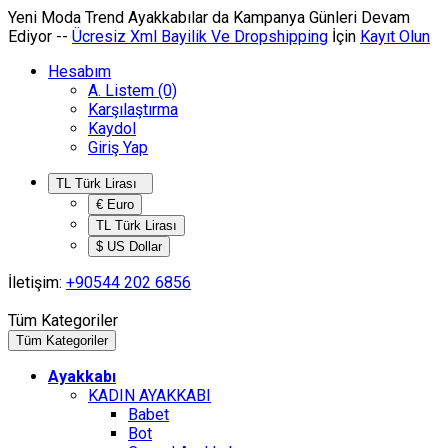
Yeni Moda Trend Ayakkabılar da
Kampanya
Günleri Devam
Ediyor --
Ücresiz Xml Bayilik Ve Dropshipping
İçin
Kayıt Olun
Hesabım
A. Listem (0)
Karşılaştırma
Kaydol
Giriş Yap
TL Türk Lirası
€ Euro
TL Türk Lirası
$ US Dollar
İletişim:
+90544 202 6856
Tüm Kategoriler
Tüm Kategoriler
Ayakkabı
KADIN AYAKKABI
Babet
Bot