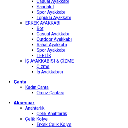
Casual Ayakkabı
Sandalet
Spor Ayakkabı
Topuklu Ayakkabı
ERKEK AYAKKABI
Bot
Casual Ayakkabı
Outdoor Ayakkabı
Rahat Ayakkabı
Spor Ayakkabı
TERLİK
İŞ AYAKKABISI & ÇİZME
Çİzme
İş Ayakkabısı
Çanta
Kadın Çanta
Omuz Çantası
Aksesuar
Anahtarlık
Çelik Anahtarlık
Çelik Kolye
Erkek Çelik Kolye