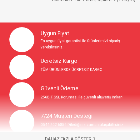
Uygun Fiyat
En uygun fiyat garantisi ile ürünlerimizi sipariş
verebilirsiniz
Ücretsiz Kargo
TÜM ÜRÜNLERDE ÜCRETSİZ KARGO
Güvenli Ödeme
256BIT SSL Koruması ile güvenli alışveriş imkanı
7/24 Müşteri Desteği
0544 202 6856 Dilediğiniz zaman ulaşabilirsiniz
DAHAZ FAZLA GÖSTER