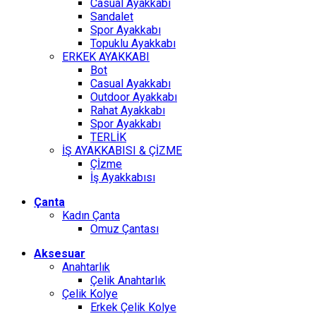
Casual Ayakkabı
Sandalet
Spor Ayakkabı
Topuklu Ayakkabı
ERKEK AYAKKABI
Bot
Casual Ayakkabı
Outdoor Ayakkabı
Rahat Ayakkabı
Spor Ayakkabı
TERLİK
İŞ AYAKKABISI & ÇİZME
Çİzme
İş Ayakkabısı
Çanta
Kadın Çanta
Omuz Çantası
Aksesuar
Anahtarlık
Çelik Anahtarlık
Çelik Kolye
Erkek Çelik Kolye