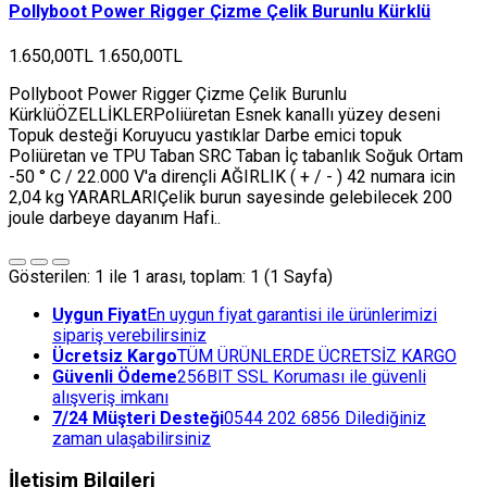
Pollyboot Power Rigger Çizme Çelik Burunlu Kürklü
1.650,00TL
1.650,00TL
Pollyboot Power Rigger Çizme Çelik Burunlu
KürklüÖZELLİKLERPoliüretan Esnek kanallı yüzey deseni
Topuk desteği Koruyucu yastıklar Darbe emici topuk
Poliüretan ve TPU Taban SRC Taban İç tabanlık Soğuk Ortam
-50 ° C / 22.000 V'a dirençli AĞIRLIK ( + / - ) 42 numara icin
2,04 kg YARARLARIÇelik burun sayesinde gelebilecek 200
joule darbeye dayanım Hafi..
Gösterilen: 1 ile 1 arası, toplam: 1 (1 Sayfa)
Uygun Fiyat
En uygun fiyat garantisi ile ürünlerimizi
sipariş verebilirsiniz
Ücretsiz Kargo
TÜM ÜRÜNLERDE ÜCRETSİZ KARGO
Güvenli Ödeme
256BIT SSL Koruması ile güvenli
alışveriş imkanı
7/24 Müşteri Desteği
0544 202 6856 Dilediğiniz
zaman ulaşabilirsiniz
İletişim Bilgileri