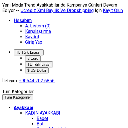
Yeni Moda Trend Ayakkabılar da
Kampanya
Günleri Devam
Ediyor --
Ücresiz Xml Bayilik Ve Dropshipping
İçin
Kayıt Olun
Hesabım
A. Listem (0)
Karşılaştırma
Kaydol
Giriş Yap
TL Türk Lirası
€ Euro
TL Türk Lirası
$ US Dollar
İletişim:
+90544 202 6856
Tüm Kategoriler
Tüm Kategoriler
Ayakkabı
KADIN AYAKKABI
Babet
Bot