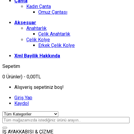
Çanta
Kadın Çanta
Omuz Çantası
Aksesuar
Anahtarlık
Çelik Anahtarlık
Çelik Kolye
Erkek Çelik Kolye
Xml Bayilik Hakkında
Sepetim
0
Ürünler)
- 0,00TL
Alışveriş sepetiniz boş!
Giriş Yap
Kaydol
İŞ AYAKKABISI & ÇİZME