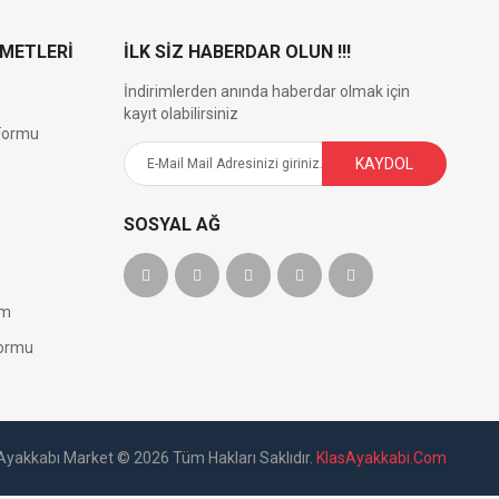
ZMETLERİ
İLK SİZ HABERDAR OLUN !!!
İndirimlerden anında haberdar olmak için
kayıt olabilirsiniz
 Formu
KAYDOL
SOSYAL AĞ
im
Formu
Ayakkabı Market © 2026 Tüm Hakları Saklıdır.
KlasAyakkabi.Com