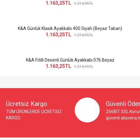
1.163,25TL
1.214,95TL
K&A Günlük Klasik Ayakkabı 400 Siyah (Beyaz Taban)
1.163,25TL
1.214,95TL
K&A Fitilli Desenli Günlük Ayakkabı 076 Beyaz
1.163,25TL
1.214,95TL
Ücretsiz Kargo
Güvenli Öd
TÜM ÜRÜNLERDE ÜCRETSİZ
256BIT SSL Korum
KARGO
güvenli alışveriş 