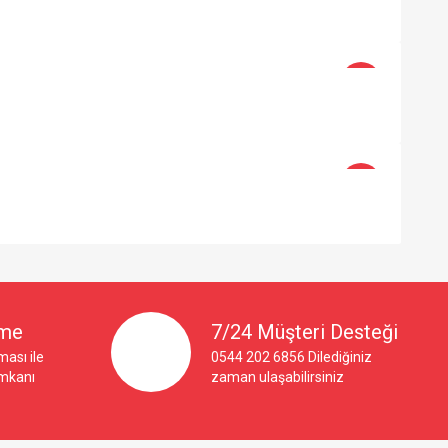
-4%
-4%
×
eme
7/24 Müşteri Desteği
ası ile
0544 202 6856 Dilediğiniz
imkanı
zaman ulaşabilirsiniz