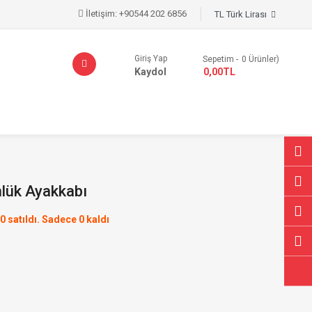
İletişim:
+90544 202 6856
TL Türk Lirası
Giriş Yap
Sepetim
0
Ürünler)
Kaydol
- 0,00TL
lük Ayakkabı
0 satıldı. Sadece 0 kaldı