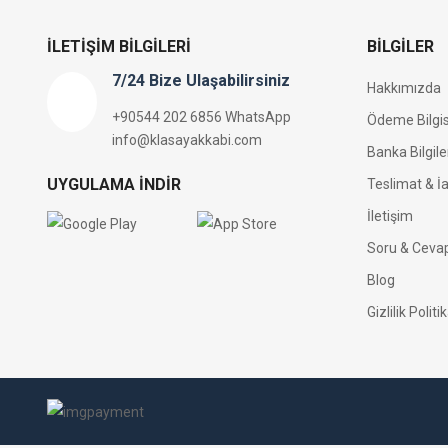
İLETIŞIM BILGILERI
BILGILER
7/24 Bize Ulaşabilirsiniz
Hakkımızda
+90544 202 6856 WhatsApp
Ödeme Bilgis
info@klasayakkabi.com
Banka Bilgile
UYGULAMA İNDIR
Teslimat & İa
İletişim
Soru & Ceva
Blog
Gizlilik Politi