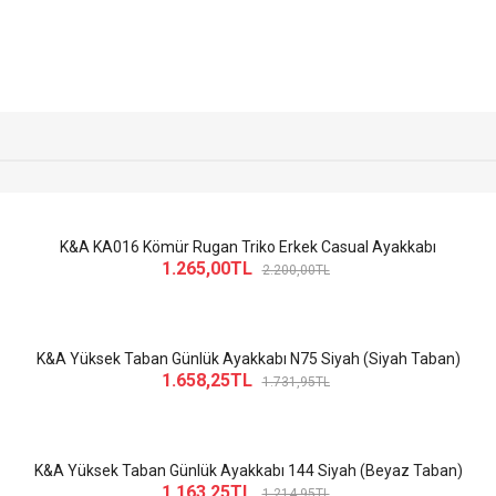
K&A KA016 Kömür Rugan Triko Erkek Casual Ayakkabı
1.265,00TL
2.200,00TL
K&A Yüksek Taban Günlük Ayakkabı N75 Siyah (Siyah Taban)
1.658,25TL
1.731,95TL
K&A Yüksek Taban Günlük Ayakkabı 144 Siyah (Beyaz Taban)
1.163,25TL
1.214,95TL