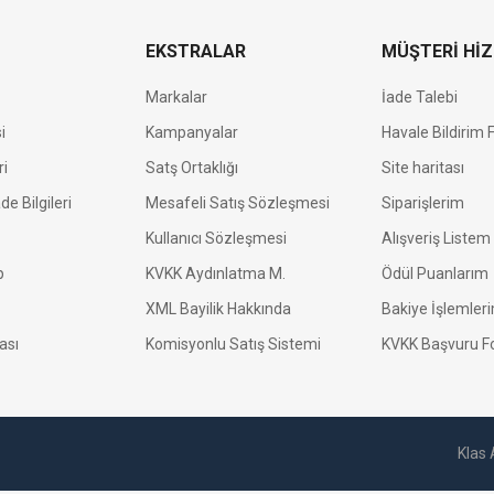
EKSTRALAR
MÜŞTERİ Hİ
Markalar
İade Talebi
i
Kampanyalar
Havale Bildirim
ri
Satş Ortaklığı
Site haritası
de Bilgileri
Mesafeli Satış Sözleşmesi
Siparişlerim
Kullanıcı Sözleşmesi
Alışveriş Listem
p
KVKK Aydınlatma M.
Ödül Puanlarım
XML Bayilik Hakkında
Bakiye İşlemler
kası
Komisyonlu Satış Sistemi
KVKK Başvuru 
Klas 