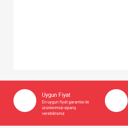
So Extra Slider: Gösterilecek öğe yok!
Uygun Fiyat
En uygun fiyat garantisi ile
ürünlerimizi sipariş
verebilirsiniz