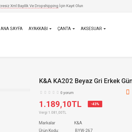
cresiz Xml Bayilik Ve Dropshipping
İçin
Kayıt Olun
ANA SAYFA
AYAKKABI
ÇANTA
AKSESUAR
K&A KA202 Beyaz Gri Erkek Gün
0 yorum
1.189,10TL
-43%
Vergi
1.081,00TL
Markalar
K&A
Ürün Kodu:
BYW-267