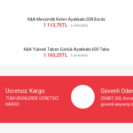
K&A Mevsimlik Keten Ayakkabı 008 Bordo
1.113,75TL
1.163,25TL
K&A Yüksek Taban Günlük Ayakkabı 600 Taba
1.163,25TL
1.214,95TL
Ücretsiz Kargo
Güvenli Öd
TÜM ÜRÜNLERDE ÜCRETSİZ
256BIT SSL Korum
KARGO
güvenli alışveriş 