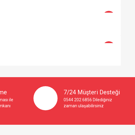
-4%
-4%
×
eme
7/24 Müşteri Desteği
ası ile
0544 202 6856 Dilediğiniz
imkanı
zaman ulaşabilirsiniz