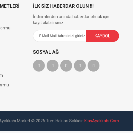
ZMETLERİ
İLK SİZ HABERDAR OLUN !!!
İndirimlerden anında haberdar olmak için
kayıt olabilirsiniz
 Formu
KAYDOL
SOSYAL AĞ
im
Formu
Ayakkabı Market © 2026 Tüm Hakları Saklıdır.
KlasAyakkabi.Com