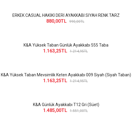
ERKEK CASUAL HAKİKİ DERİ AYAKKABI SİYAH RENK TARZ
880,00TL
990,00TL
K&A Yüksek Taban Günlük Ayakkabı 555 Taba
1.163,25TL
1.214,95TL
K&A Yüksek Taban Mevsimlik Keten Ayakkabı 009 Siyah (Siyah Taban)
1.163,25TL
1.214,95TL
K&A Günlük Ayakkabı T12 Gri (Süet)
1.485,00TL
1.551,00TL