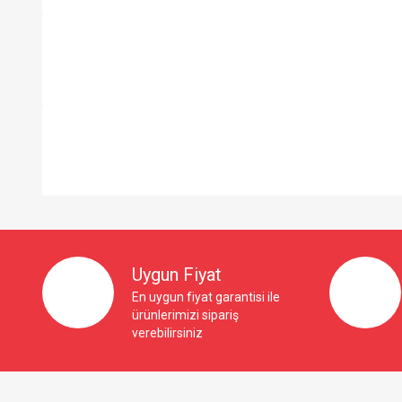
So Extra Slider: Gösterilecek öğe yok!
Uygun Fiyat
En uygun fiyat garantisi ile
ürünlerimizi sipariş
verebilirsiniz