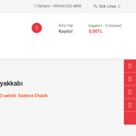
İletişim:
+90544 202 6856
TL Türk Lirası
Giriş Yap
Sepetim
0
Ürünler)
Kaydol
- 0,00TL
yakkabı
3 satıldı. Sadece 0 kaldı