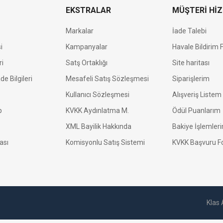
EKSTRALAR
MÜŞTERİ Hİ
Markalar
İade Talebi
i
Kampanyalar
Havale Bildirim
ri
Satş Ortaklığı
Site haritası
de Bilgileri
Mesafeli Satış Sözleşmesi
Siparişlerim
Kullanıcı Sözleşmesi
Alışveriş Listem
p
KVKK Aydınlatma M.
Ödül Puanlarım
XML Bayilik Hakkında
Bakiye İşlemler
kası
Komisyonlu Satış Sistemi
KVKK Başvuru 
Klas 