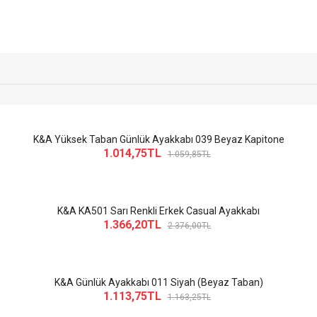
K&A Yüksek Taban Günlük Ayakkabı 039 Beyaz Kapitone
1.014,75TL
1.059,85TL
K&A KA501 Sarı Renkli Erkek Casual Ayakkabı
1.366,20TL
2.376,00TL
K&A Günlük Ayakkabı 011 Siyah (Beyaz Taban)
1.113,75TL
1.163,25TL