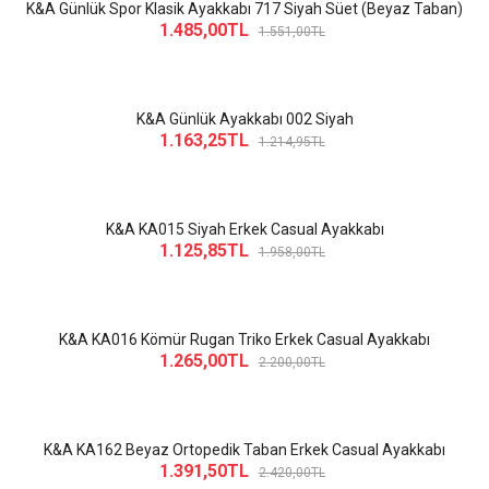
K&A Günlük Spor Klasik Ayakkabı 717 Siyah Süet (Beyaz Taban)
1.485,00TL
1.551,00TL
K&A Günlük Ayakkabı 002 Siyah
1.163,25TL
1.214,95TL
K&A KA015 Siyah Erkek Casual Ayakkabı
1.125,85TL
1.958,00TL
K&A KA016 Kömür Rugan Triko Erkek Casual Ayakkabı
1.265,00TL
2.200,00TL
K&A KA162 Beyaz Ortopedik Taban Erkek Casual Ayakkabı
1.391,50TL
2.420,00TL