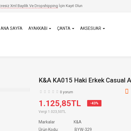
cresiz Xml Bayilik Ve Dropshipping
İçin
Kayıt Olun
ANA SAYFA
AYAKKABI
ÇANTA
AKSESUAR
K&A KA015 Haki Erkek Casual A
0 yorum
1.125,85TL
-43%
Vergi
1.023,50TL
Markalar
K&A
Ürün Kodu:
BYW-329