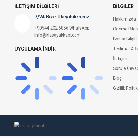
İLETIŞIM BILGILERI
BILGILER
7/24 Bize Ulaşabilirsiniz
Hakkımızda
+90544 202 6856 WhatsApp
Ödeme Bilgis
info@klasayakkabi.com
Banka Bilgile
UYGULAMA İNDIR
Teslimat & İa
İletişim
Soru & Ceva
Blog
Gizlilik Politi