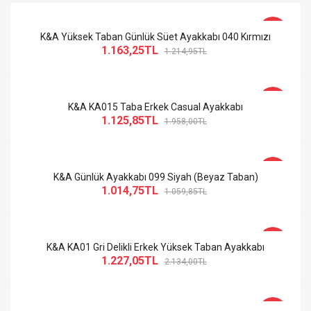
-4%
K&A Yüksek Taban Günlük Süet Ayakkabı 040 Kırmızı
1.163,25TL
1.214,95TL
-43%
K&A KA015 Taba Erkek Casual Ayakkabı
1.125,85TL
1.958,00TL
-4%
K&A Günlük Ayakkabı 099 Siyah (Beyaz Taban)
1.014,75TL
1.059,85TL
-43%
K&A KA01 Gri Delikli Erkek Yüksek Taban Ayakkabı
1.227,05TL
2.134,00TL
-43%