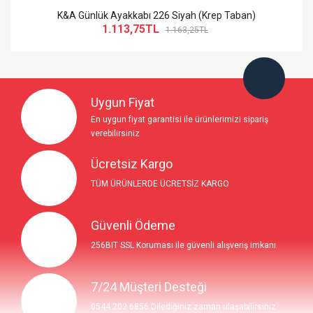
-4%
K&A Günlük Ayakkabı 226 Siyah (Krep Taban)
1.113,75TL
1.163,25TL
So Extra Slider: Gösterilecek öğe yok!
×
Uygun Fiyat
En uygun fiyat garantisi ile ürünlerimizi sipariş
verebilirsiniz
Ücretsiz Kargo
TÜM ÜRÜNLERDE ÜCRETSİZ KARGO
Güvenli Ödeme
256BIT SSL Koruması ile güvenli alışveriş imkanı
7/24 Müşteri Desteği
0544 202 6856 Dilediğiniz zaman ulaşabilirsiniz