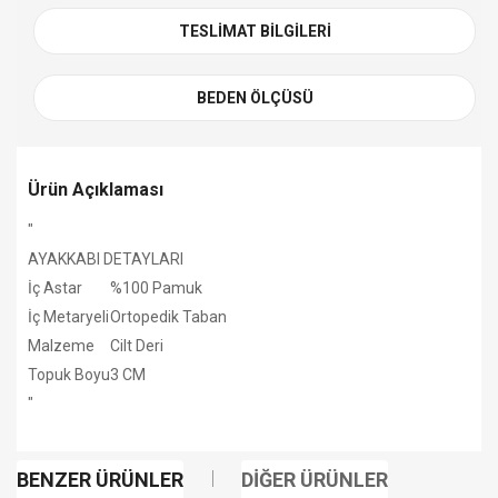
TESLIMAT BILGILERI
BEDEN ÖLÇÜSÜ
Ürün Açıklaması
"
AYAKKABI DETAYLARI
İç Astar
%100 Pamuk
İç Metaryeli
Ortopedik Taban
Malzeme
Cilt Deri
Topuk Boyu
3 CM
"
BENZER ÜRÜNLER
DIĞER ÜRÜNLER