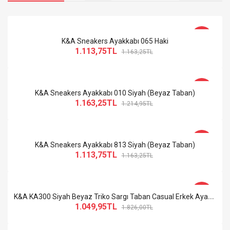
-4%
K&A Sneakers Ayakkabı 065 Haki
1.113,75TL
1.163,25TL
-4%
K&A Sneakers Ayakkabı 010 Siyah (Beyaz Taban)
1.163,25TL
1.214,95TL
-4%
K&A Sneakers Ayakkabı 813 Siyah (Beyaz Taban)
1.113,75TL
1.163,25TL
-43%
K
&A KA300 Siyah Beyaz Triko Sargı Taban Casual Erkek Ayakkabı
1.049,95TL
1.826,00TL