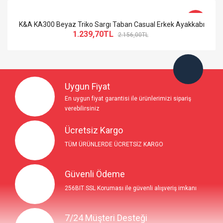
-43%
K&A KA300 Beyaz Triko Sargı Taban Casual Erkek Ayakkabı
1.239,70TL
2.156,00TL
So Extra Slider: Gösterilecek öğe yok!
×
Uygun Fiyat
En uygun fiyat garantisi ile ürünlerimizi sipariş
verebilirsiniz
Ücretsiz Kargo
TÜM ÜRÜNLERDE ÜCRETSİZ KARGO
Güvenli Ödeme
256BIT SSL Koruması ile güvenli alışveriş imkanı
7/24 Müşteri Desteği