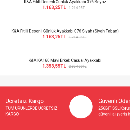
K&A Fitilli Desenli Günlük Ayakkabı 076 Beyaz
1.163,25TL
1.214,95TL
K&A Fitilli Desenli Günlük Ayakkabı 076 Siyah (Siyah Taban)
1.163,25TL
1.214,95TL
K&A KA160 Mavi Erkek Casual Ayakkabı
1.353,55TL
2.354,00TL
Ücretsiz Kargo
Güvenli Öd
TÜM ÜRÜNLERDE ÜCRETSİZ
256BIT SSL Korum
KARGO
güvenli alışveriş 