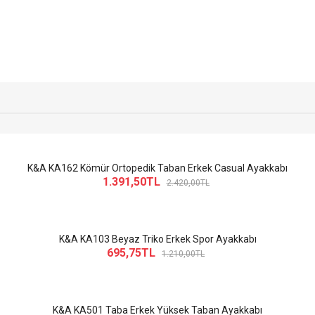
K&A KA162 Kömür Ortopedik Taban Erkek Casual Ayakkabı
1.391,50TL
2.420,00TL
K&A KA103 Beyaz Triko Erkek Spor Ayakkabı
695,75TL
1.210,00TL
K&A KA501 Taba Erkek Yüksek Taban Ayakkabı