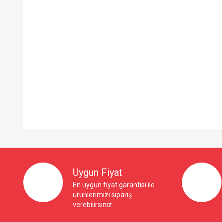
So Extra Slider: Gösterilecek öğe yok!
Uygun Fiyat
En uygun fiyat garantisi ile
ürünlerimizi sipariş
verebilirsiniz