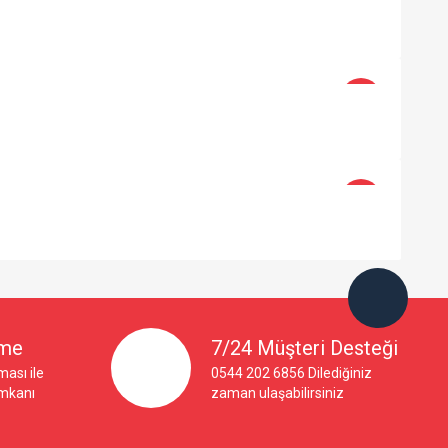
-4%
-43%
×
eme
7/24 Müşteri Desteği
ası ile
0544 202 6856 Dilediğiniz
imkanı
zaman ulaşabilirsiniz