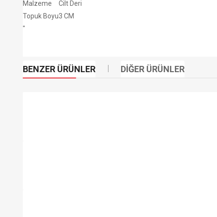
Malzeme
Cilt Deri
Topuk Boyu
3 CM
"
BENZER ÜRÜNLER
DIĞER ÜRÜNLER