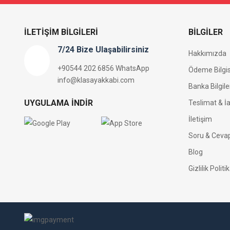
İLETIŞIM BILGILERI
BILGILER
7/24 Bize Ulaşabilirsiniz
Hakkımızda
+90544 202 6856 WhatsApp
Ödeme Bilgis
info@klasayakkabi.com
Banka Bilgile
UYGULAMA İNDIR
Teslimat & İa
İletişim
Soru & Ceva
Blog
Gizlilik Politi