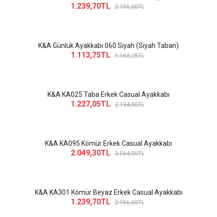
1.239,70TL
2.156,00TL
K&A Günlük Ayakkabı 060 Siyah (Siyah Taban)
1.113,75TL
1.163,25TL
K&A KA025 Taba Erkek Casual Ayakkabı
1.227,05TL
2.134,00TL
K&A KA095 Kömür Erkek Casual Ayakkabı
2.049,30TL
3.564,00TL
K&A KA301 Kömür Beyaz Erkek Casual Ayakkabı
1.239,70TL
2.156,00TL