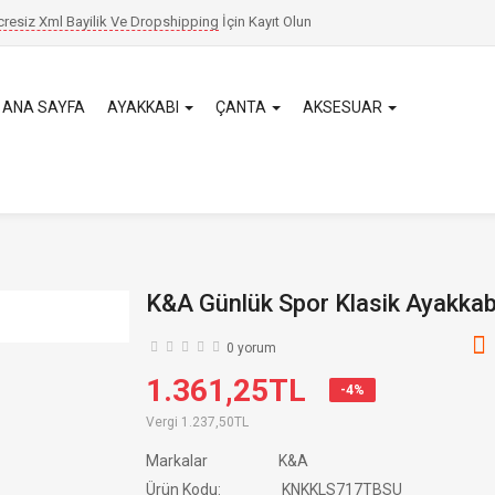
cresiz Xml Bayilik Ve Dropshipping
İçin
Kayıt Olun
ANA SAYFA
AYAKKABI
ÇANTA
AKSESUAR
K&A Günlük Spor Klasik Ayakkab
0 yorum
1.361,25TL
-4%
Vergi
1.237,50TL
Markalar
K&A
Ürün Kodu:
KNKKLS717TBSU