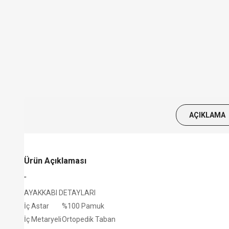
AÇIKLAMA
Ürün Açıklaması
"
AYAKKABI DETAYLARI
İç Astar
%100 Pamuk
İç Metaryeli
Ortopedik Taban