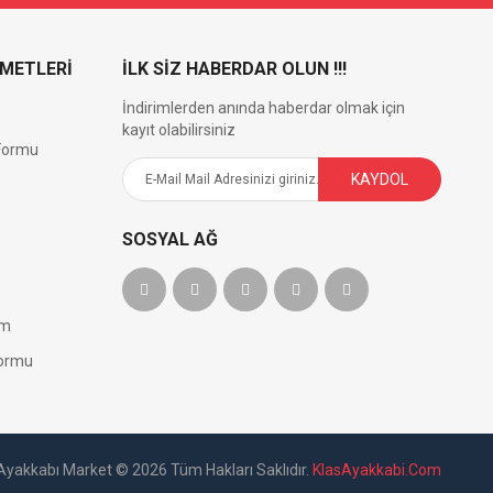
ZMETLERİ
İLK SİZ HABERDAR OLUN !!!
İndirimlerden anında haberdar olmak için
kayıt olabilirsiniz
 Formu
KAYDOL
SOSYAL AĞ
im
Formu
Ayakkabı Market © 2026 Tüm Hakları Saklıdır.
KlasAyakkabi.Com