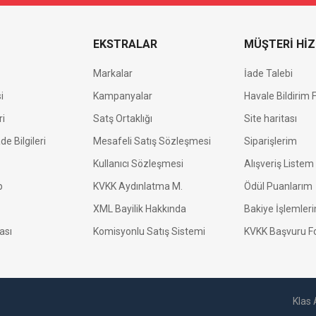
EKSTRALAR
MÜŞTERİ Hİ
Markalar
İade Talebi
i
Kampanyalar
Havale Bildirim
ri
Satş Ortaklığı
Site haritası
de Bilgileri
Mesafeli Satış Sözleşmesi
Siparişlerim
Kullanıcı Sözleşmesi
Alışveriş Listem
p
KVKK Aydınlatma M.
Ödül Puanlarım
XML Bayilik Hakkında
Bakiye İşlemler
kası
Komisyonlu Satış Sistemi
KVKK Başvuru 
Klas 