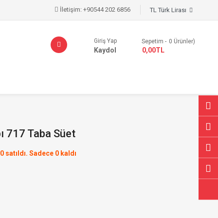
İletişim:
+90544 202 6856
TL Türk Lirası
Giriş Yap
Sepetim
0
Ürünler)
Kaydol
- 0,00TL
ı 717 Taba Süet
0 satıldı. Sadece 0 kaldı