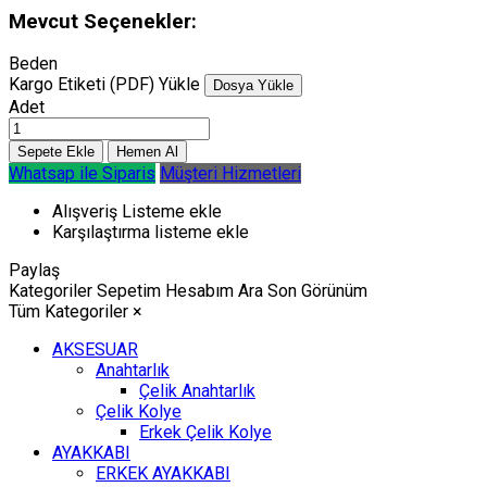
Mevcut Seçenekler:
Beden
Kargo Etiketi (PDF) Yükle
Dosya Yükle
Adet
Whatsap ile Siparis
Müşteri Hizmetleri
Alışveriş Listeme ekle
Karşılaştırma listeme ekle
Paylaş
Kategoriler
Sepetim
Hesabım
Ara
Son Görünüm
Tüm Kategoriler
×
AKSESUAR
Anahtarlık
Çelik Anahtarlık
Çelik Kolye
Erkek Çelik Kolye
AYAKKABI
ERKEK AYAKKABI