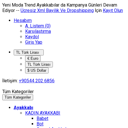
Yeni Moda Trend Ayakkabılar da
Kampanya
Günleri Devam
Ediyor --
Ücresiz Xml Bayilik Ve Dropshipping
İçin
Kayıt Olun
Hesabım
A. Listem (0)
Karşılaştırma
Kaydol
Giriş Yap
TL Türk Lirası
€ Euro
TL Türk Lirası
$ US Dollar
İletişim:
+90544 202 6856
Tüm Kategoriler
Tüm Kategoriler
Ayakkabı
KADIN AYAKKABI
Babet
Bot