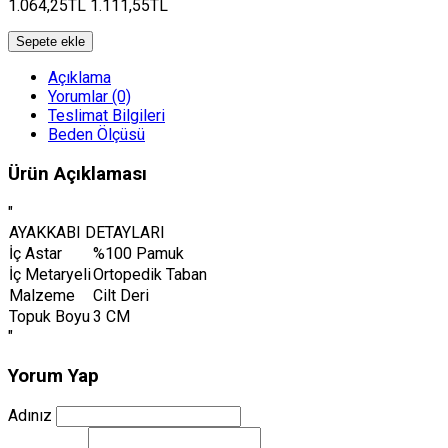
1.064,25TL
1.111,55TL
Sepete ekle
Açıklama
Yorumlar (0)
Teslimat Bilgileri
Beden Ölçüsü
Ürün Açıklaması
"
AYAKKABI DETAYLARI
İç Astar
%100 Pamuk
İç Metaryeli
Ortopedik Taban
Malzeme
Cilt Deri
Topuk Boyu
3 CM
"
Yorum Yap
Adınız