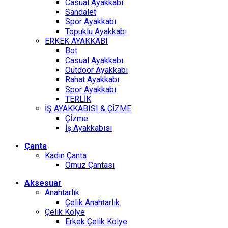
Casual Ayakkabı
Sandalet
Spor Ayakkabı
Topuklu Ayakkabı
ERKEK AYAKKABI
Bot
Casual Ayakkabı
Outdoor Ayakkabı
Rahat Ayakkabı
Spor Ayakkabı
TERLİK
İŞ AYAKKABISI & ÇİZME
Çİzme
İş Ayakkabısı
Çanta
Kadın Çanta
Omuz Çantası
Aksesuar
Anahtarlık
Çelik Anahtarlık
Çelik Kolye
Erkek Çelik Kolye