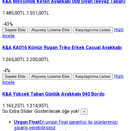
K&A Mevsimlik Keten Ayakkabı 008 Siyah (Beyaz Taban)
1.485,00TL
1.551,00TL
-43%
Hızlı
Sepete Ekle
Alışveriş Listeme Ekle
Karşılaştırma Listesi
İncele
K&A KA016 Kömür Rugan Triko Erkek Casual Ayakkabı
1.265,00TL
2.200,00TL
-4%
Hızlı
Sepete Ekle
Alışveriş Listeme Ekle
Karşılaştırma Listesi
İncele
K&A Yüksek Taban Günlük Ayakkabı 040 Bordo
1.163,25TL
1.214,95TL
So Extra Slider: Gösterilecek öğe yok!
×
Uygun Fiyat
En uygun fiyat garantisi ile ürünlerimizi
sipariş verebilirsiniz