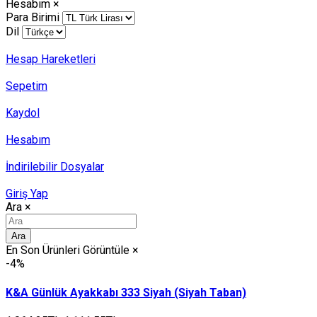
Hesabım
×
Para Birimi
Dil
Hesap Hareketleri
Sepetim
Kaydol
Hesabım
İndirilebilir Dosyalar
Giriş Yap
Ara
×
Ara
En Son Ürünleri Görüntüle
×
-4%
K&A Günlük Ayakkabı 333 Siyah (Siyah Taban)