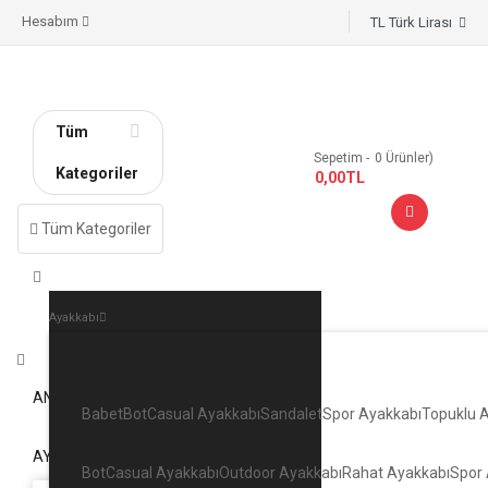
Hesabım
TL Türk Lirası
Tüm
Sepetim
0
Ürünler)
Kategoriler
- 0,00TL
Tüm Kategoriler
Ayakkabı
KADIN AYAKKABI
ANA SAYFA
Babet
Bot
Casual Ayakkabı
Sandalet
Spor Ayakkabı
Topuklu 
ERKEK AYAKKABI
AYAKKABI
Bot
Casual Ayakkabı
Outdoor Ayakkabı
Rahat Ayakkabı
Spor 