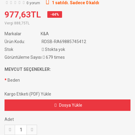
1 satıldı. Sadece 0 kaldı
0 yorum
977,63TL
-44%
Vergi
888,75TL
Markalar
K&A
Ürün Kodu:
RDSB-RA69885745412
Stok
Stokta yok
Görüntüleme Sayısı
679 times
MEVCUT SEÇENEKLER:
Beden
Kargo Etiketi (PDF) Yükle
Dosya Yükle
Adet