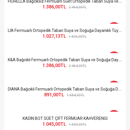
F
IORELLA Bağcıksız Fermuarlı Süet Ortopedik Taban Suya ve Soğuğa Dayanıklı Kadın Çizme ST Siyah
1.386,00TL
2.464,00TL
-44%
L
IA Fermuarlı Ortopedik Taban Suya ve Soğuğa Dayanıklı Tüylü Topuklu Süet Kadın Bot ST Siyah
1.027,13TL
1.826,00TL
-44%
K
&A Bağcıklı Fermuarlı Ortopedik Taban Suya ve Soğuğa Dayanıklı Topuklu Cilt Kadın Bot ST Siyah
1.386,00TL
2.464,00TL
-44%
D
IANA Bağcıklı Fermuarlı Ortopedik Taban Suya ve Soğuğa Dayanıklı Topuklu Süet Kadın Bot ST Siyah
891,00TL
1.584,00TL
-37%
KADIN BOT SÜET ÇİFT FERMUAR KAHVERENGİ
1.045,00TL
1.650,00TL