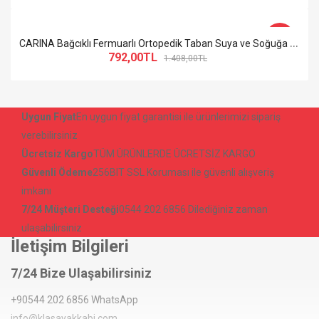
-44%
C
ARINA Bağcıklı Fermuarlı Ortopedik Taban Suya ve Soğuğa Dayanıklı Kadın Bot KT Krem
792,00TL
1.408,00TL
So Extra Slider: Gösterilecek öğe yok!
×
Uygun Fiyat
En uygun fiyat garantisi ile ürünlerimizi sipariş
verebilirsiniz
Ücretsiz Kargo
TÜM ÜRÜNLERDE ÜCRETSİZ KARGO
Güvenli Ödeme
256BIT SSL Koruması ile güvenli alışveriş
imkanı
7/24 Müşteri Desteği
0544 202 6856 Dilediğiniz zaman
ulaşabilirsiniz
İletişim Bilgileri
7/24 Bize Ulaşabilirsiniz
+90544 202 6856 WhatsApp
info@klasayakkabi.com