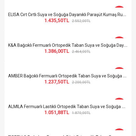
-44%
E
LISA Cırt Cırtlı Suya ve Soğuğa Dayanıklı Paraşüt Kumaş Rugan Kadın Bot BT Beyaz
1.435,50TL
2.552,00TL
-44%
K
&A Bağcıklı Fermuarlı Ortopedik Taban Suya ve Soğuğa Dayanıklı Topuklu Süet Kadın Bot ST Siyah
1.386,00TL
2.464,00TL
-44%
A
MBER Bağcıklı Fermuarlı Ortopedik Taban Suya ve Soğuğa Dayanıklı Cilt Kadın Spor Bot ST Siyah
1.237,50TL
2.200,00TL
-44%
A
LMILA Fermuarlı Lastikli Ortopedik Taban Suya ve Soğuğa Dayanıklı Topuklu Süet Kadın Bot TT Ten
1.051,88TL
1.870,00TL
-44%