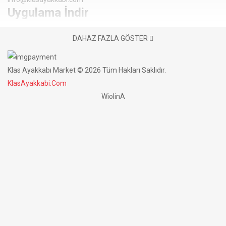
Uygulama İndir
DAHAZ FAZLA GÖSTER
Bilgiler
Hakkımızda
Klas Ayakkabı Market © 2026 Tüm Hakları Saklıdır.
Ödeme Bilgisi
KlasAyakkabi.Com
Banka Bilgileri
WiolinA
Teslimat & İade Bilgileri
İletişim
Soru & Cevap
Blog
Gizlilik Politikası
EKSTRALAR
Markalar
Kampanyalar
Satş Ortaklığı