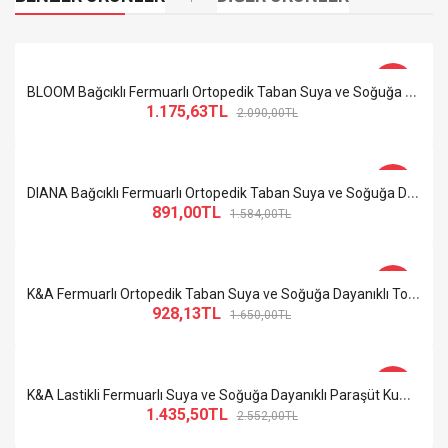
-44%
B
LOOM Bağcıklı Fermuarlı Ortopedik Taban Suya ve Soğuğa Dayanıklı Cilt Kadın Spor Bot ST Siyah
1.175,63TL
2.090,00TL
-44%
D
IANA Bağcıklı Fermuarlı Ortopedik Taban Suya ve Soğuğa Dayanıklı Topuklu Süet Kadın Bot TT Ten
891,00TL
1.584,00TL
-44%
K
&A Fermuarlı Ortopedik Taban Suya ve Soğuğa Dayanıklı Topuklu Kadın Bot TT Ten
928,13TL
1.650,00TL
-44%
K
&A Lastikli Fermuarlı Suya ve Soğuğa Dayanıklı Paraşüt Kumaş Rugan Kadın Bot ST Siyah
1.435,50TL
2.552,00TL