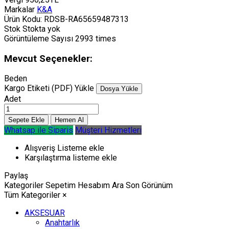
Markalar
K&A
Ürün Kodu:
RDSB-RA65659487313
Stok
Stokta yok
Görüntüleme Sayısı
2993 times
Mevcut Seçenekler:
Beden
Kargo Etiketi (PDF) Yükle
Dosya Yükle
Adet
Whatsap ile Siparis
Müşteri Hizmetleri
Alışveriş Listeme ekle
Karşılaştırma listeme ekle
Paylaş
Kategoriler
Sepetim
Hesabım
Ara
Son Görünüm
Tüm Kategoriler
×
AKSESUAR
Anahtarlık