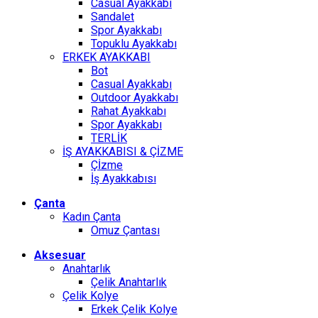
Casual Ayakkabı
Sandalet
Spor Ayakkabı
Topuklu Ayakkabı
ERKEK AYAKKABI
Bot
Casual Ayakkabı
Outdoor Ayakkabı
Rahat Ayakkabı
Spor Ayakkabı
TERLİK
İŞ AYAKKABISI & ÇİZME
Çİzme
İş Ayakkabısı
Çanta
Kadın Çanta
Omuz Çantası
Aksesuar
Anahtarlık
Çelik Anahtarlık
Çelik Kolye
Erkek Çelik Kolye