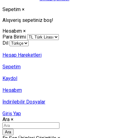
Sepetim
×
Alışveriş sepetiniz boş!
Hesabım
×
Para Birimi
Dil
Hesap Hareketleri
Sepetim
Kaydol
Hesabım
İndirilebilir Dosyalar
Giriş Yap
Ara
×
Ara