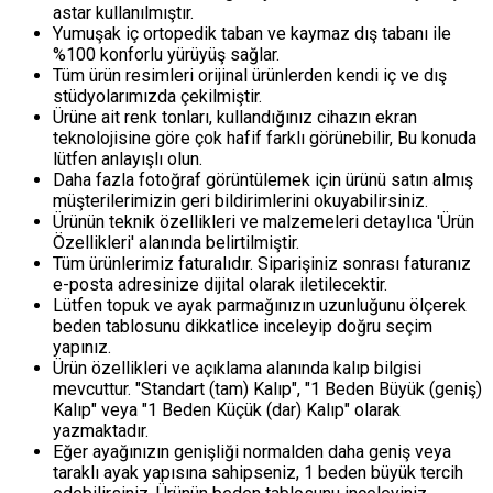
astar kullanılmıştır.
Yumuşak iç ortopedik taban ve kaymaz dış tabanı ile
%100 konforlu yürüyüş sağlar.
Tüm ürün resimleri orijinal ürünlerden kendi iç ve dış
stüdyolarımızda çekilmiştir.
Ürüne ait renk tonları, kullandığınız cihazın ekran
teknolojisine göre çok hafif farklı görünebilir, Bu konuda
lütfen anlayışlı olun.
Daha fazla fotoğraf görüntülemek için ürünü satın almış
müşterilerimizin geri bildirimlerini okuyabilirsiniz.
Ürünün teknik özellikleri ve malzemeleri detaylıca 'Ürün
Özellikleri' alanında belirtilmiştir.
Tüm ürünlerimiz faturalıdır. Siparişiniz sonrası faturanız
e-posta adresinize dijital olarak iletilecektir.
Lütfen topuk ve ayak parmağınızın uzunluğunu ölçerek
beden tablosunu dikkatlice inceleyip doğru seçim
yapınız.
Ürün özellikleri ve açıklama alanında kalıp bilgisi
mevcuttur. "Standart (tam) Kalıp", "1 Beden Büyük (geniş)
Kalıp" veya "1 Beden Küçük (dar) Kalıp" olarak
yazmaktadır.
Eğer ayağınızın genişliği normalden daha geniş veya
taraklı ayak yapısına sahipseniz, 1 beden büyük tercih