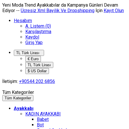
Yeni Moda Trend Ayakkabılar da
Kampanya
Günleri Devam
Ediyor --
Ücresiz Xml Bayilik Ve Dropshipping
İçin
Kayıt Olun
Hesabım
A. Listem (0)
Karşılaştırma
Kaydol
Giriş Yap
TL Türk Lirası
€ Euro
TL Türk Lirası
$ US Dollar
İletişim:
+90544 202 6856
Tüm Kategoriler
Tüm Kategoriler
Ayakkabı
KADIN AYAKKABI
Babet
Bot