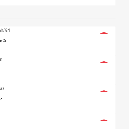
-44%
/Gri
-44%
-44%
az
-44%