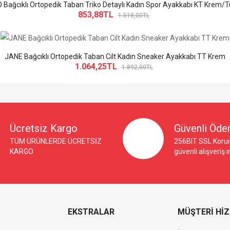
Bağcıklı Ortopedik Taban Triko Detaylı Kadın Spor Ayakkabı KT Krem/
853,88TL
1.518,00TL
JANE Bağcıklı Ortopedik Taban Cilt Kadın Sneaker Ayakkabı TT Krem
1.064,25TL
1.892,00TL
Ücretsiz Kargo
Güvenli Öd
TÜM ÜRÜNLERDE ÜCRETSİZ
256BIT SSL Korum
KARGO
güvenli alışveriş 
EKSTRALAR
MÜŞTERİ Hİ