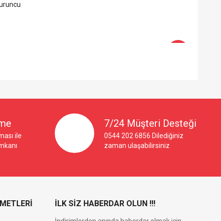
Turuncu
-44%
×
eme
7/24 Müşteri Desteği
ası ile
0544 202 6856 Dilediğiniz
imkanı
zaman ulaşabilirsiniz
ZMETLERİ
İLK SİZ HABERDAR OLUN !!!
İndirimlerden anında haberdar olmak için