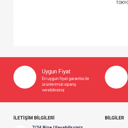
TOKYO 
So Extra Slider: Gösterilecek öğe yok!
Uygun Fiyat
En uygun fiyat garantisi ile
ürünlerimizi sipariş
verebilirsiniz
İLETIŞIM BILGILERI
BILGILER
7/24 Bize Ulaşabilirsiniz