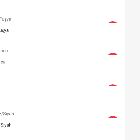
-44%
Fuşya
-44%
ncu
-44%
-44%
/Siyah