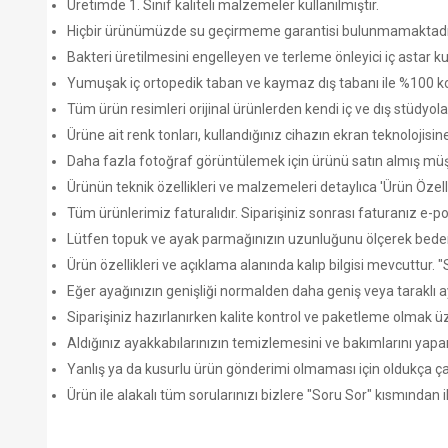
Üretimde 1. Sınıf kaliteli malzemeler kullanılmıştır.
Hiçbir ürünümüzde su geçirmeme garantisi bulunmamaktadı
Bakteri üretilmesini engelleyen ve terleme önleyici iç astar kul
Yumuşak iç ortopedik taban ve kaymaz dış tabanı ile %100 ko
Tüm ürün resimleri orijinal ürünlerden kendi iç ve dış stüdyola
Ürüne ait renk tonları, kullandığınız cihazın ekran teknolojisine
Daha fazla fotoğraf görüntülemek için ürünü satın almış müşter
Ürünün teknik özellikleri ve malzemeleri detaylıca 'Ürün Özellikl
Tüm ürünlerimiz faturalıdır. Siparişiniz sonrası faturanız e-post
Lütfen topuk ve ayak parmağınızın uzunluğunu ölçerek beden 
Ürün özellikleri ve açıklama alanında kalıp bilgisi mevcuttur.
Eğer ayağınızın genişliği normalden daha geniş veya taraklı a
Siparişiniz hazırlanırken kalite kontrol ve paketleme olmak
Aldığınız ayakkabılarınızın temizlemesini ve bakımlarını yap
Yanlış ya da kusurlu ürün gönderimi olmaması için oldukça çaba
Ürün ile alakalı tüm sorularınızı bizlere "Soru Sor" kısmından 