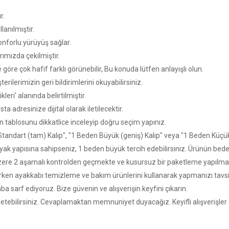
r.
lanılmıştır.
nforlu yürüyüş sağlar.
rımızda çekilmiştir.
 göre çok hafif farklı görünebilir, Bu konuda lütfen anlayışlı olun.
ilerimizin geri bildirimlerini okuyabilirsiniz.
eri' alanında belirtilmiştir.
a adresinize dijital olarak iletilecektir.
tablosunu dikkatlice inceleyip doğru seçim yapınız.
 "Standart (tam) Kalıp", "1 Beden Büyük (geniş) Kalıp" veya "1 Beden Küçü
yak yapısına sahipseniz, 1 beden büyük tercih edebilirsiniz. Ürünün bede
 üzere 2 aşamalı kontrolden geçmekte ve kusursuz bir paketleme yapılmak
arken ayakkabı temizleme ve bakım ürünlerini kullanarak yapmanızı tavsi
 sarf ediyoruz. Bize güvenin ve alışverişin keyfini çıkarın.
iletebilirsiniz. Cevaplamaktan memnuniyet duyacağız. Keyifli alışverişler d