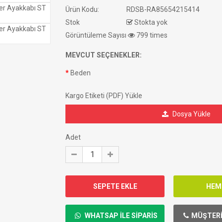
Ürün Kodu:
RDSB-RA85654215414
Stok
Stokta yok
Görüntüleme Sayısı
799 times
MEVCUT SEÇENEKLER:
Beden
Kargo Etiketi (PDF) Yükle
Dosya Yükle
Adet
WHATSAP ILE SIPARIS
MÜŞTERI