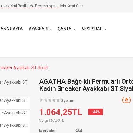
cresiz Xml Bayilik Ve Dropshipping
İçin
Kayıt Olun
ANA SAYFA
AYAKKABI
ÇANTA
AKSESUAR
Sneaker Ayakkabı ST Siyah
AGATHA Bağcıklı Fermuarlı Orto
Kadın Sneaker Ayakkabı ST Siya
0 yorum
1.064,25TL
-44%
Vergi
967,50TL
Markalar
K&A