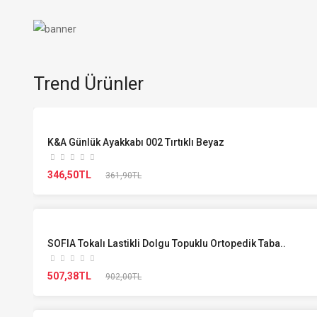
Trend Ürünler
K&A Günlük Ayakkabı 002 Tırtıklı Beyaz
346,50TL
361,90TL
SOFIA Tokalı Lastikli Dolgu Topuklu Ortopedik Taba..
507,38TL
902,00TL