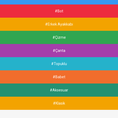
#Bot
#Erkek Ayakkabı
#Çizme
#Çanta
#Topuklu
#Babet
#Aksesuar
#Klasik