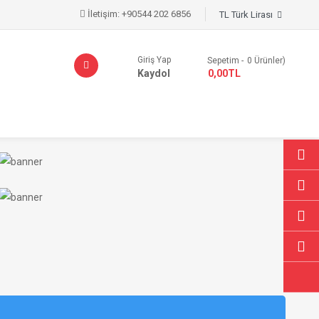
İletişim:
+90544 202 6856
TL Türk Lirası
Giriş Yap
Sepetim
0
Ürünler)
Kaydol
- 0,00TL