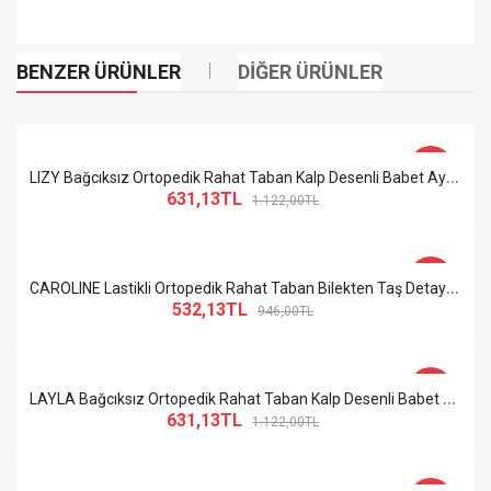
BENZER ÜRÜNLER
DIĞER ÜRÜNLER
-44%
L
IZY Bağcıksız Ortopedik Rahat Taban Kalp Desenli Babet Ayakkabı KT Beyaz
631,13TL
1.122,00TL
-44%
C
AROLINE Lastikli Ortopedik Rahat Taban Bilekten Taş Detaylı Kadın Babet Ayakkabı ST Siyah
532,13TL
946,00TL
-44%
L
AYLA Bağcıksız Ortopedik Rahat Taban Kalp Desenli Babet Ayakkabı KT Siyah
631,13TL
1.122,00TL