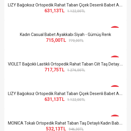
-44%
L
IZY Bağcıksız Ortopedik Rahat Taban Çiçek Desenli Babet Ayakkabı KT Siyah
631,13TL
1.122,00TL
-7%
Kadın Casual Babet Ayakkabı Siyah - Gümüş Renk
715,00TL
770,00TL
-44%
V
IOLET Bağcıklı Lastikli Ortopedik Rahat Taban Cilt Taş Detaylı Babet Anne Ayakkabısı ST Siyah
717,75TL
1.276,00TL
-44%
L
IZY Bağcıksız Ortopedik Rahat Taban Çiçek Desenli Babet Ayakkabı KT Krem
631,13TL
1.122,00TL
-44%
M
ONICA Tokalı Ortopedik Rahat Taban Taş Detaylı Kadın Babet Ayakkabı ST Siyah
532,13TL
946,00TL