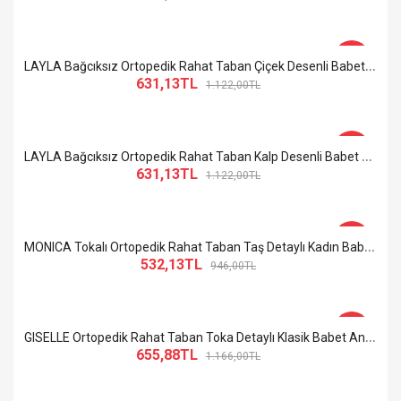
-44%
L
AYLA Bağcıksız Ortopedik Rahat Taban Çiçek Desenli Babet Ayakkabı KT Beyaz
631,13TL
1.122,00TL
-44%
L
AYLA Bağcıksız Ortopedik Rahat Taban Kalp Desenli Babet Ayakkabı KT Krem
631,13TL
1.122,00TL
-44%
M
ONICA Tokalı Ortopedik Rahat Taban Taş Detaylı Kadın Babet Ayakkabı KT Krem
532,13TL
946,00TL
-44%
G
ISELLE Ortopedik Rahat Taban Toka Detaylı Klasik Babet Anne Ayakkabısı ST Siyah
655,88TL
1.166,00TL