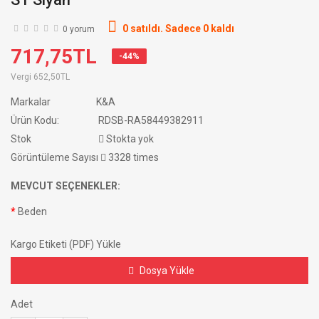
0 satıldı. Sadece 0 kaldı
0 yorum
717,75TL
-44%
Vergi
652,50TL
Markalar
K&A
Ürün Kodu:
RDSB-RA58449382911
Stok
Stokta yok
Görüntüleme Sayısı
3328 times
MEVCUT SEÇENEKLER:
Beden
Kargo Etiketi (PDF) Yükle
Dosya Yükle
Adet