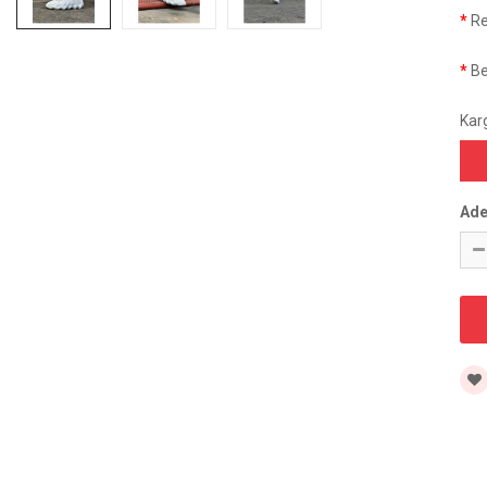
R
B
Kar
Ade