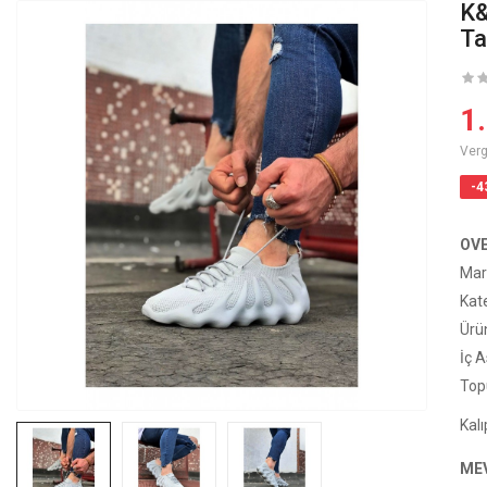
K&
Ta
1
Verg
-4
OV
Mar
Kat
Ürü
İç 
Top
Kalı
ME