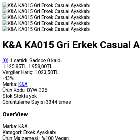
K&A KA015 Gri Erkek Casual A
(0)
1 satıldı. Sadece 0 kaldı
1.125,85TL
1.958,00TL
Vergiler Hariç:
1.023,50TL
-43%
Marka:
K&A
Ürün Kodu:
BYW-326
Stok
Stokta yok
Görüntüleme Sayısı
3344 times
OverView
Marka: K&A
Kategori: Erkek Ayakkabı
Ürün Malzemesi : %100 Vegan