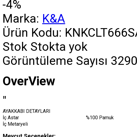
-4%
Marka:
K&A
Ürün Kodu:
KNKCLT666S
Stok
Stokta yok
Görüntüleme Sayısı
3290
OverView
"
AYAKKABI DETAYLARI
İç Astar
%100 Pamuk
İç Metaryeli
Mevcut Seçenekler: